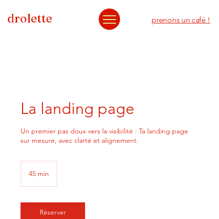
drolette
prenons un café !
La landing page
Un premier pas doux vers la visibilité : Ta landing page
sur mesure, avec clarté et alignement.
45 min
4
5
m
i
n
Réserver